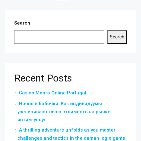
Search
Search
Recent Posts
Casino Monro Online Portugal
Ночные бабочки: Как индивидуумы
увеличивают свою стоимость на рынке
интим-услуг
A thrilling adventure unfolds as you master
challenges and tactics in the daman login game.