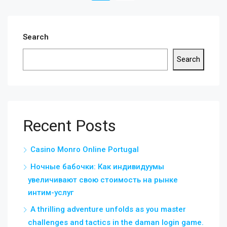
Search
Search
Recent Posts
Casino Monro Online Portugal
Ночные бабочки: Как индивидуумы
увеличивают свою стоимость на рынке
интим-услуг
A thrilling adventure unfolds as you master
challenges and tactics in the daman login game.