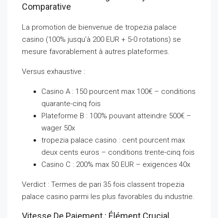
Comparative
La promotion de bienvenue de tropezia palace
casino (100% jusqu’à 200 EUR + 5-0 rotations) se
mesure favorablement à autres plateformes.
Versus exhaustive :
Casino A : 150 pourcent max 100€ – conditions
quarante-cinq fois
Plateforme B : 100% pouvant atteindre 500€ –
wager 50x
tropezia palace casino : cent pourcent max
deux cents euros – conditions trente-cinq fois
Casino C : 200% max 50 EUR – exigences 40x
Verdict : Termes de pari 35 fois classent tropezia
palace casino parmi les plus favorables du industrie.
Vitesse De Paiement : Élément Crucial