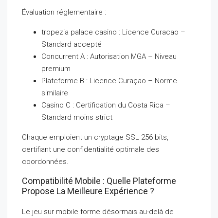
Évaluation réglementaire :
tropezia palace casino : Licence Curacao –
Standard accepté
Concurrent A : Autorisation MGA – Niveau
premium
Plateforme B : Licence Curaçao – Norme
similaire
Casino C : Certification du Costa Rica –
Standard moins strict
Chaque emploient un cryptage SSL 256 bits,
certifiant une confidentialité optimale des
coordonnées.
Compatibilité Mobile : Quelle Plateforme
Propose La Meilleure Expérience ?
Le jeu sur mobile forme désormais au-delà de