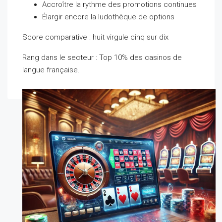
Accroître la rythme des promotions continues
Élargir encore la ludothèque de options
Score comparative : huit virgule cinq sur dix
Rang dans le secteur : Top 10% des casinos de
langue française.