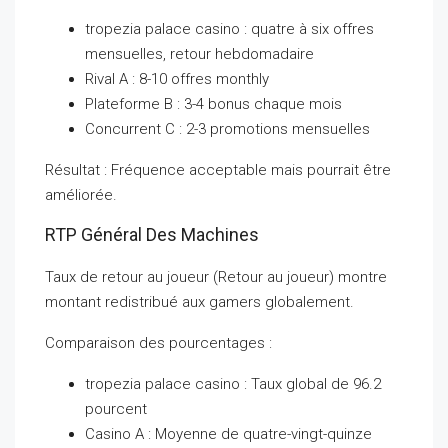
tropezia palace casino : quatre à six offres
mensuelles, retour hebdomadaire
Rival A : 8-10 offres monthly
Plateforme B : 3-4 bonus chaque mois
Concurrent C : 2-3 promotions mensuelles
Résultat : Fréquence acceptable mais pourrait être
améliorée.
RTP Général Des Machines
Taux de retour au joueur (Retour au joueur) montre
montant redistribué aux gamers globalement.
Comparaison des pourcentages :
tropezia palace casino : Taux global de 96.2
pourcent
Casino A : Moyenne de quatre-vingt-quinze